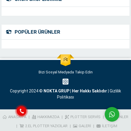
POPÜLER ÜRÜNLER
Müşteri Temsilcisi
Bizi Sosyal Medyada Takip Edin
Cevap Yaz
Copyright 2024 ©
NOKTA GRUP | Her Hakkı Saklıdır
|
Gizlilik
Politikası
ANASAYFA
HAKKIMIZDA
PLOTTER SERVIS
ÜRÜNLER
2.EL PLOTTER YAZICILAR
GALERI
İLETIŞIM