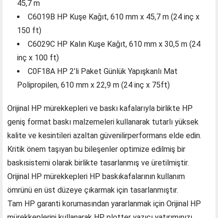
45,7 m
C6019B HP Kuşe Kağıt, 610 mm x 45,7 m (24 inç x
150 ft)
C6029C HP Kalın Kuşe Kağıt, 610 mm x 30,5 m (24
inç x 100 ft)
C0F18A HP 2’li Paket Günlük Yapışkanlı Mat
Polipropilen, 610 mm x 22,9 m (24 inç x 75ft)
Orijinal HP mürekkepleri ve baskı kafalarıyla birlikte HP
geniş format baskı malzemeleri kullanarak tutarlı yüksek
kalite ve kesintileri azaltan güvenilirperformans elde edin.
Kritik önem taşıyan bu bileşenler optimize edilmiş bir
baskısistemi olarak birlikte tasarlanmış ve üretilmiştir.
Orijinal HP mürekkepleri HP baskıkafalarının kullanım
ömrünü en üst düzeye çıkarmak için tasarlanmıştır.
Tam HP garanti korumasından yararlanmak için Orijinal HP
mürekkeplerini kullanarak HP plotter yazıcı yatırımınızı